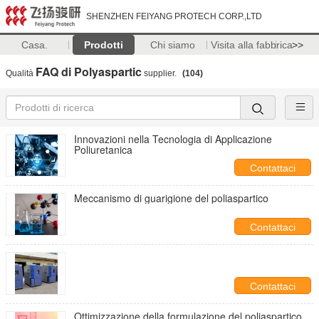
SHENZHEN FEIYANG PROTECH CORP.,LTD
Casa.
Prodotti
Chi siamo
Visita alla fabbrica
>>
FAQ di Polyaspartic
Qualità
supplier.
(104)
Innovazioni nella Tecnologia di Applicazione
Poliuretanica
Contattaci
Meccanismo di guarigione del poliaspartico
Contattaci
Contattaci
Ottimizzazione della formulazione del poliaspartico