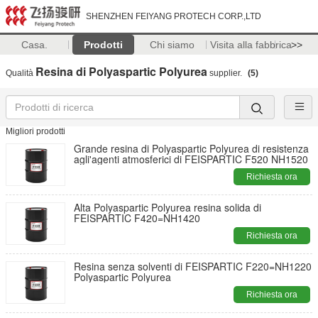
SHENZHEN FEIYANG PROTECH CORP.,LTD
Casa.
Prodotti
Chi siamo
Visita alla fabbrica
>>
Resina di Polyaspartic Polyurea
Qualità
supplier.
(5)
Migliori prodotti
Grande resina di Polyaspartic Polyurea di resistenza
agli'agenti atmosferici di FEISPARTIC F520 NH1520
Richiesta ora
Alta Polyaspartic Polyurea resina solida di
FEISPARTIC F420=NH1420
Richiesta ora
Resina senza solventi di FEISPARTIC F220=NH1220
Polyaspartic Polyurea
Richiesta ora