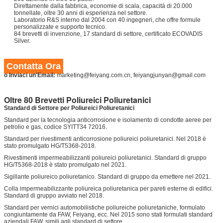
Direttamente dalla fabbrica, economie di scala, capacità di 20.000
tonnellate, oltre 30 anni di esperienza nel settore.
Laboratorio R&S interno dal 2004 con 40 ingegneri, che offre formule
personalizzate e supporto tecnico.
84 brevetti di invenzione, 17 standard di settore, certificato ECOVADIS
Silver.
Contatta Ora
o Inviaci un'Email:
marketing@feiyang.com.cn, feiyangjunyan@gmail.com
Oltre 80 Brevetti Poliureici Poliuretanici
Standard di Settore per Poliureici Poliuretanici
Standard per la tecnologia anticorrosione e isolamento di condotte aeree per
petrolio e gas, codice SYITT34 72016.
Standard per rivestimenti anticorrosione poliureici poliuretanici. Nel 2018 è
stato promulgato HG/T5368-2018.
Rivestimenti impermeabilizzanti poliureici poliuretanici. Standard di gruppo
HG/T5368-2018 è stato promulgato nel 2021.
Sigillante poliureico poliuretanico. Standard di gruppo da emettere nel 2021.
Colla impermeabilizzante poliureica poliuretanica per pareti esterne di edifici.
Standard di gruppo avviato nel 2018.
Standard per vernici automobilistiche poliureiche poliuretaniche, formulato
congiuntamente da FAW, Feiyang, ecc. Nel 2015 sono stati formulati standard
aziendali FAW, simili agli standard di settore.