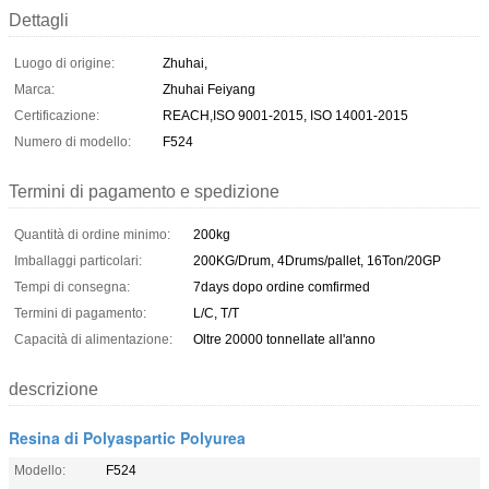
Dettagli
Luogo di origine:
Zhuhai,
Marca:
Zhuhai Feiyang
Certificazione:
REACH,ISO 9001-2015, ISO 14001-2015
Numero di modello:
F524
Termini di pagamento e spedizione
Quantità di ordine minimo:
200kg
Imballaggi particolari:
200KG/Drum, 4Drums/pallet, 16Ton/20GP
Tempi di consegna:
7days dopo ordine comfirmed
Termini di pagamento:
L/C, T/T
Capacità di alimentazione:
Oltre 20000 tonnellate all'anno
descrizione
Resina di Polyaspartic Polyurea
Modello:
F524