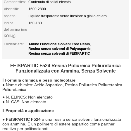
Caratteristica:
Contenuto di solidi elevato
Viscosità:
1600-2800
aspetto:
Liquido trasparente verde incolore o giallo-chiaro
Indice
160-180
dell'amina (mg
KOH/g):
Amine Functional Solvent Free Resin
Evidenziare:
,
Resina senza solventi di Polyaspartic
,
Resina senza solventi di FEISPARTIC
FEISPARTIC F524 Resina Poliureica Poliuretanica
Funzionalizzata con Ammina, Senza Solvente
Ⅰ Formula chimica e peso molecolare
● Nome chimico: Acido Aspartico, Resina Poliureica Poliuretanica
Poliuretanica
● N. ELINCS: Non elencato
● N. CAS: Non elencato
Ⅱ Proprietà e applicazione
●
FEISPARTIC F524
è una resina senza solventi funzionalizzata
con ammina. È un polimero di estere aspartico come partner
reattivo per poliisocianati.