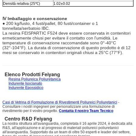
Densità relativa (25℃)
1.02±0.02
Ⅳ Imballaggio e conservazione
● 200 kg/fusto, 4 fusti/pallet, 80 fusti/container o 1
tonnellata/serbatoio IBC.
La resina FEISPARTIC F524 deve essere conservata in contenitori
ermeticamente chiusi per evitare il contatto con l'umidità. Le
temperature di conservazione raccomandate sono 0°-40°C
(32°-104°F). La durata di conservazione di questo prodotto è di 12
mesi se conservato in contenitori originali chiusi a 25°C (77°F).
Elenco Prodotti Feiyang
Resina Poliureica Poliuretanica
Indurente Isocianato
Indurente Epossidico
Casi di Vetrina di Formulazione di Rivestimenti Poliureici Poliuretanici
-
Consultare i nostri ingegneri per personalizzare una formulazione di
rivestimento per il vostro progetto.
Contatta il nostro Team Tecnico
Centro R&D Feiyang
La nostra struttura all'avanguardia, completata il 16 aprile 2024, è dedicata alla
R&S, all'applicazione e al progresso di materiali poliureici poliuretanici
all'avanguardia. Supportato da un team di oltre 50 esperti e leader del settore,