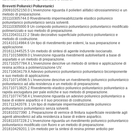
Brevetti Poliureici Poliuretanici
200910252150.0 L'invenzione riguarda il polieteri alifatici idrossiamminici e un
metodo di preparazione.
201110305744.0 Rivestimento impermeabilizzante elastico poliureico
poliuretanico poliuretanico senza solventi.
201110305000.9 Un composto poliureico poliuretanico poliuretanico modificato
polimerizzato e suo metodo di preparazione.
201220431122.2 Strato decorativo superficiale poliureico poliuretanico e
metodo di costruzione.
201410114984.6 Un tipo di rivestimento per esterni, la sua preparazione e
applicazione.
201611244525.5 Un metodo di sintesi di agente indurente isocianato.
201710158809.0 L'invenzione riguarda rivestimenti autolivellanti a base di
aspartato e un metodo di preparazione.
201710257784.X L'invenzione descrive un metodo di sintesi e applicazione di
resina acrilica a polimerizzazione UV.
201710634179.X Adesivo poliureico poliuretanico poliuretanico bicomponente
e suo metodo di applicazione.
201710714596.5 L'invenzione descrive un rivestimento poliureico poliuretanico
poliuretanico ad alta resistenza e un metodo di preparazione.
201710713825.2 Rivestimento elastico poliureico poliuretanico poliuretanico a
rapida asciugatura per pale eoliche e suo metodo di preparazione.
201710774758.4 L'invenzione riguarda un adesivo poliureico poliuretanico a
base di estere aspartico e il suo processo di costruzione.
201711342078. 1 Un tipo di materiale impermeabilizzante poliureico
poliuretanico poliuretanico senza solventi.
201810327390 .1 Preparazione di vernice di finitura superficiale resistente agli
agenti atmosferici ad alta resistenza a base di estere aspartico.
201811037228.2 L'invenzione riguarda un rivestimento poliureico poliuretanico
poliuretanico modificato con fluoro e un metodo di preparazione.
201810429201.1 Un metodo per la sintesi di resina primer antiolio per