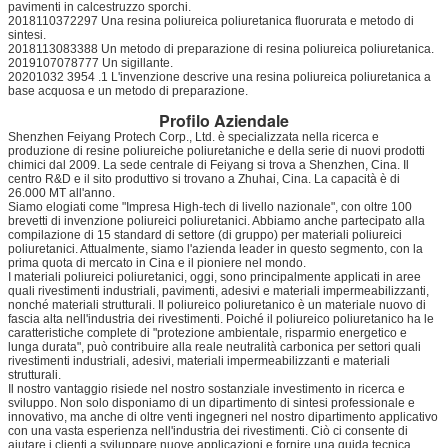
pavimenti in calcestruzzo sporchi.
2018110372297 Una resina poliureica poliuretanica fluorurata e metodo di
sintesi.
2018113083388 Un metodo di preparazione di resina poliureica poliuretanica.
2019107078777 Un sigillante.
20201032 3954 .1 L'invenzione descrive una resina poliureica poliuretanica a
base acquosa e un metodo di preparazione.
Profilo Aziendale
Shenzhen Feiyang Protech Corp., Ltd. è specializzata nella ricerca e
produzione di resine poliureiche poliuretaniche e della serie di nuovi prodotti
chimici dal 2009. La sede centrale di Feiyang si trova a Shenzhen, Cina. Il
centro R&D e il sito produttivo si trovano a Zhuhai, Cina. La capacità è di
26.000 MT all'anno.
Siamo elogiati come "Impresa High-tech di livello nazionale", con oltre 100
brevetti di invenzione poliureici poliuretanici. Abbiamo anche partecipato alla
compilazione di 15 standard di settore (di gruppo) per materiali poliureici
poliuretanici. Attualmente, siamo l'azienda leader in questo segmento, con la
prima quota di mercato in Cina e il pioniere nel mondo.
I materiali poliureici poliuretanici, oggi, sono principalmente applicati in aree
quali rivestimenti industriali, pavimenti, adesivi e materiali impermeabilizzanti,
nonché materiali strutturali. Il poliureico poliuretanico è un materiale nuovo di
fascia alta nell'industria dei rivestimenti. Poiché il poliureico poliuretanico ha le
caratteristiche complete di "protezione ambientale, risparmio energetico e
lunga durata", può contribuire alla reale neutralità carbonica per settori quali
rivestimenti industriali, adesivi, materiali impermeabilizzanti e materiali
strutturali.
Il nostro vantaggio risiede nel nostro sostanziale investimento in ricerca e
sviluppo. Non solo disponiamo di un dipartimento di sintesi professionale e
innovativo, ma anche di oltre venti ingegneri nel nostro dipartimento applicativo
con una vasta esperienza nell'industria dei rivestimenti. Ciò ci consente di
aiutare i clienti a sviluppare nuove applicazioni e fornire una guida tecnica