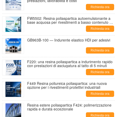
prestazioni, lavorabilità e costi
Richiesta ora
FW5502: Resina poliaspartica autoemulsionante a
base acquosa per rivestimenti a basso contenuto di
COV
Richiesta ora
GB963B-100 — Indurente elastico HDI per adesivi
Richiesta ora
F220: una resina poliaspartica a indurimento rapido
con prestazioni di asciugatura al tatto di 5 minuti
Richiesta ora
F449 Resina poliureica poliaspartica: una nuova
opzione per i rivestimenti protettivi industriali
Richiesta ora
Resina estere poliaspartica F424: polimerizzazione
rapida e durata eccezionale
Richiesta ora