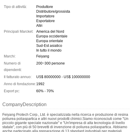
Tipo di attività:
Produttore
Distributore/grossista
Importatore
Esportatore
Altri
Principali Marcket:
America del Nord
Europa occidentale
Europa orientale
Sud-Est asiatico
In tutto il mondo
Marchi:
Feiyang
Numero di
200~300 persone
dipendenti:
Il fatturato annuo:
US$ 80000000 - US$ 100000000
Anno di fondazione:
1992
Export pc:
60% - 70%
CompanyDescription
Feiyang Protech Corp., Ltd. è specializzata nella ricerca e produzione di resina
poliurea poliaspartica e altri nuovi prodotti chimici.Siamo riconosciuti come "Un
piccolo gigante speciale nazionale" e "Un'impresa di alta tecnologia di livello
statale", con più di 50 brevetti di invenzione di poliurea poliaspartica. Abbiamo
anche partecipato alla preparazione di 13 standard industriali per materiali