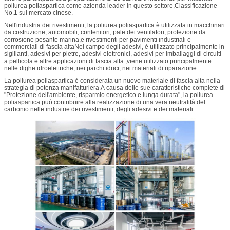
poliurea poliaspartica come azienda leader in questo settore,Classificazione
No.1 sul mercato cinese.
Nell'industria dei rivestimenti, la poliurea poliaspartica è utilizzata in macchinari
da costruzione, automobili, contenitori, pale dei ventilatori, protezione da
corrosione pesante marina,e rivestimenti per pavimenti industriali e
commerciali di fascia altaNel campo degli adesivi, è utilizzato principalmente in
sigillanti, adesivi per pietre, adesivi elettronici, adesivi per imballaggi di circuiti
a pellicola e altre applicazioni di fascia alta.,viene utilizzato principalmente
nelle dighe idroelettriche, nei parchi idrici, nei materiali di riparazione
dell'impermeabilizzazione degli edifici e in altre aree.piste di pattinaggio
La poliurea poliaspartica è considerata un nuovo materiale di fascia alta nella
artificiale sul ghiaccio, e altri materiali strutturali.
strategia di potenza manifatturiera.A causa delle sue caratteristiche complete di
"Protezione dell'ambiente, risparmio energetico e lunga durata", la poliurea
poliaspartica può contribuire alla realizzazione di una vera neutralità del
carbonio nelle industrie dei rivestimenti, degli adesivi e dei materiali.