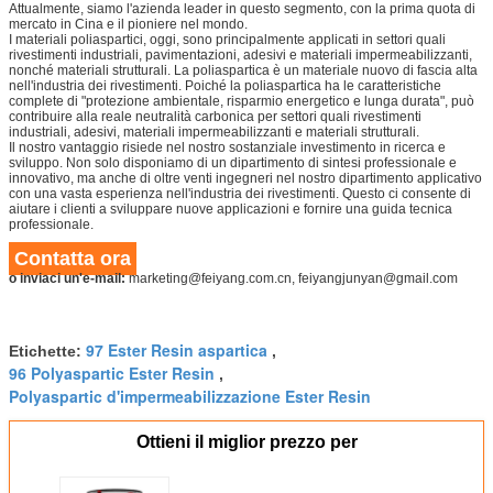
Attualmente, siamo l'azienda leader in questo segmento, con la prima quota di
mercato in Cina e il pioniere nel mondo.
I materiali poliaspartici, oggi, sono principalmente applicati in settori quali
rivestimenti industriali, pavimentazioni, adesivi e materiali impermeabilizzanti,
nonché materiali strutturali. La poliaspartica è un materiale nuovo di fascia alta
nell'industria dei rivestimenti. Poiché la poliaspartica ha le caratteristiche
complete di "protezione ambientale, risparmio energetico e lunga durata", può
contribuire alla reale neutralità carbonica per settori quali rivestimenti
industriali, adesivi, materiali impermeabilizzanti e materiali strutturali.
Il nostro vantaggio risiede nel nostro sostanziale investimento in ricerca e
sviluppo. Non solo disponiamo di un dipartimento di sintesi professionale e
innovativo, ma anche di oltre venti ingegneri nel nostro dipartimento applicativo
con una vasta esperienza nell'industria dei rivestimenti. Questo ci consente di
aiutare i clienti a sviluppare nuove applicazioni e fornire una guida tecnica
professionale.
Contatta ora
o inviaci un'e-mail:
marketing@feiyang.com.cn, feiyangjunyan@gmail.com
97 Ester Resin aspartica
Etichette:
,
96 Polyaspartic Ester Resin
,
Polyaspartic d'impermeabilizzazione Ester Resin
Ottieni il miglior prezzo per