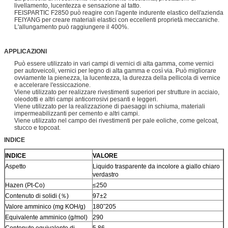
livellamento, lucentezza e sensazione al tatto.
FEISPARTIC F2850 può reagire con l'agente indurente elastico dell'azienda
FEIYANG per creare materiali elastici con eccellenti proprietà meccaniche.
L'allungamento può raggiungere il 400%.
APPLICAZIONI
Può essere utilizzato in vari campi di vernici di alta gamma, come vernici
per autoveicoli, vernici per legno di alta gamma e così via. Può migliorare
ovviamente la pienezza, la lucentezza, la durezza della pellicola di vernice
e accelerare l'essiccazione.
Viene utilizzato per realizzare rivestimenti superiori per strutture in acciaio,
oleodotti e altri campi anticorrosivi pesanti e leggeri.
Viene utilizzato per la realizzazione di paesaggi in schiuma, materiali
impermeabilizzanti per cemento e altri campi.
Viene utilizzato nel campo dei rivestimenti per pale eoliche, come gelcoat,
stucco e topcoat.
INDICE
INDICE
VALORE
Aspetto
Liquido trasparente da incolore a giallo chiaro
verdastro
Hazen (Pt-Co)
≤250
Contenuto di solidi (％)
97±2
Valore amminico (mg KOH/g)
180˜205
Equivalente amminico (g/mol)
290
Contenuto equivalente di
5.86