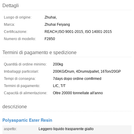
Dettagli
Luogo di origine:
Zhuhai,
Marca:
Zhuhai Feiyang
Certificazione:
REACH,ISO 9001-2015, ISO 14001-2015
Numero di modello:
F2850
Termini di pagamento e spedizione
Quantità di ordine minimo:
200kg
Imballaggi particolari:
200KG/Drum, 4Drums/pallet, 16Ton/20GP
Tempi di consegna:
7days dopo ordine comfirmed
Termini di pagamento:
L/C, T/T
Capacità di alimentazione:
Oltre 20000 tonnellate all'anno
descrizione
Polyaspartic Ester Resin
aspetto:
Leggero liquido trasparente giallo