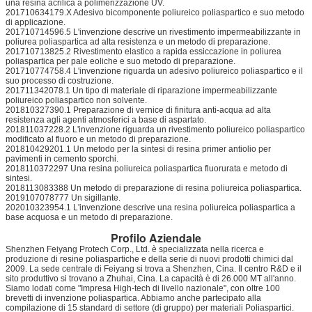
una resina acrilica a polimerizzazione UV.
201710634179.X Adesivo bicomponente poliureico poliaspartico e suo metodo
di applicazione.
201710714596.5 L'invenzione descrive un rivestimento impermeabilizzante in
poliurea poliaspartica ad alta resistenza e un metodo di preparazione.
201710713825.2 Rivestimento elastico a rapida essiccazione in poliurea
poliaspartica per pale eoliche e suo metodo di preparazione.
201710774758.4 L'invenzione riguarda un adesivo poliureico poliaspartico e il
suo processo di costruzione.
201711342078.1 Un tipo di materiale di riparazione impermeabilizzante
poliureico poliaspartico non solvente.
201810327390.1 Preparazione di vernice di finitura anti-acqua ad alta
resistenza agli agenti atmosferici a base di aspartato.
201811037228.2 L'invenzione riguarda un rivestimento poliureico poliaspartico
modificato al fluoro e un metodo di preparazione.
201810429201.1 Un metodo per la sintesi di resina primer antiolio per
pavimenti in cemento sporchi.
2018110372297 Una resina poliureica poliaspartica fluorurata e metodo di
sintesi.
2018113083388 Un metodo di preparazione di resina poliureica poliaspartica.
2019107078777 Un sigillante.
202010323954.1 L'invenzione descrive una resina poliureica poliaspartica a
base acquosa e un metodo di preparazione.
Profilo Aziendale
Shenzhen Feiyang Protech Corp., Ltd. è specializzata nella ricerca e
produzione di resine poliaspartiche e della serie di nuovi prodotti chimici dal
2009. La sede centrale di Feiyang si trova a Shenzhen, Cina. Il centro R&D e il
sito produttivo si trovano a Zhuhai, Cina. La capacità è di 26.000 MT all'anno.
Siamo lodati come "Impresa High-tech di livello nazionale", con oltre 100
brevetti di invenzione poliaspartica. Abbiamo anche partecipato alla
compilazione di 15 standard di settore (di gruppo) per materiali Poliaspartici.