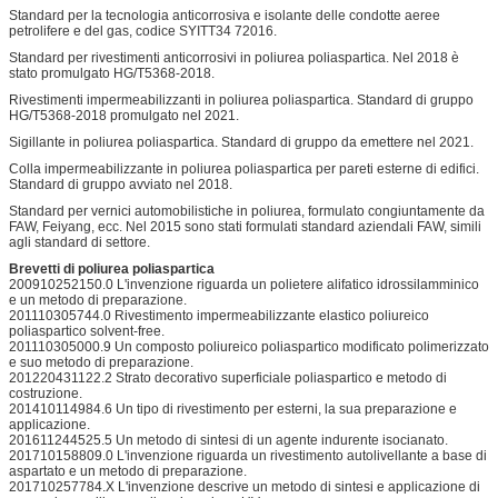
Standard per la tecnologia anticorrosiva e isolante delle condotte aeree
petrolifere e del gas, codice SYITT34 72016.
Standard per rivestimenti anticorrosivi in poliurea poliaspartica. Nel 2018 è
stato promulgato HG/T5368-2018.
Rivestimenti impermeabilizzanti in poliurea poliaspartica. Standard di gruppo
HG/T5368-2018 promulgato nel 2021.
Sigillante in poliurea poliaspartica. Standard di gruppo da emettere nel 2021.
Colla impermeabilizzante in poliurea poliaspartica per pareti esterne di edifici.
Standard di gruppo avviato nel 2018.
Standard per vernici automobilistiche in poliurea, formulato congiuntamente da
FAW, Feiyang, ecc. Nel 2015 sono stati formulati standard aziendali FAW, simili
agli standard di settore.
Brevetti di poliurea poliaspartica
200910252150.0 L'invenzione riguarda un polietere alifatico idrossilamminico
e un metodo di preparazione.
201110305744.0 Rivestimento impermeabilizzante elastico poliureico
poliaspartico solvent-free.
201110305000.9 Un composto poliureico poliaspartico modificato polimerizzato
e suo metodo di preparazione.
201220431122.2 Strato decorativo superficiale poliaspartico e metodo di
costruzione.
201410114984.6 Un tipo di rivestimento per esterni, la sua preparazione e
applicazione.
201611244525.5 Un metodo di sintesi di un agente indurente isocianato.
201710158809.0 L'invenzione riguarda un rivestimento autolivellante a base di
aspartato e un metodo di preparazione.
201710257784.X L'invenzione descrive un metodo di sintesi e applicazione di