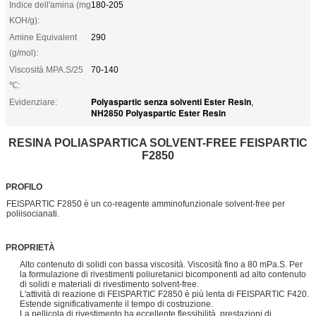
Indice dell'amina (mg
180-205
KOH/g):
Amine Equivalent
290
(g/mol):
Viscosità MPA.S/25
70-140
℃:
Polyaspartic senza solventi Ester Resin
Evidenziare:
,
NH2850 Polyaspartic Ester Resin
RESINA POLIASPARTICA SOLVENT-FREE FEISPARTIC
F2850
PROFILO
FEISPARTIC F2850 è un co-reagente amminofunzionale solvent-free per
poliisocianati.
PROPRIETÀ
Alto contenuto di solidi con bassa viscosità. Viscosità fino a 80 mPa.S. Per
la formulazione di rivestimenti poliuretanici bicomponenti ad alto contenuto
di solidi e materiali di rivestimento solvent-free.
L'attività di reazione di FEISPARTIC F2850 è più lenta di FEISPARTIC F420.
Estende significativamente il tempo di costruzione.
La pellicola di rivestimento ha eccellente flessibilità, prestazioni di