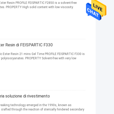
Ester Resin PROFILE FEISPARTIC F2850 is a solvent-free
tes. PROPERTY High solid content with low viscosity.
ter Resin di FEISPARTIC F330
ic Ester Resin 21 mins Gel Time PROFILE FEISPARTIC F330 is
or polyisocyanates. PROPERTY Solvent-free with very low
aria soluzione di rivestimento
dbreaking technology emerged in the 1990s, known as
s crafted through the reaction of sterically hindered secondary