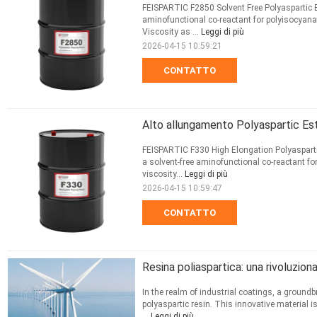
FEISPARTIC F2850 Solvent Free Polyaspartic 
aminofunctional co-reactant for polyisocyana
Viscosity as ...
Leggi di più
2026-04-15 10:59:21
CONTATTO
Alto allungamento Polyaspartic Es
FEISPARTIC F330 High Elongation Polyaspart
a solvent-free aminofunctional co-reactant f
viscosity...
Leggi di più
2026-04-15 10:59:47
CONTATTO
Resina poliaspartica: una rivoluzion
In the realm of industrial coatings, a groun
polyaspartic resin. This innovative material i
...
Leggi di più