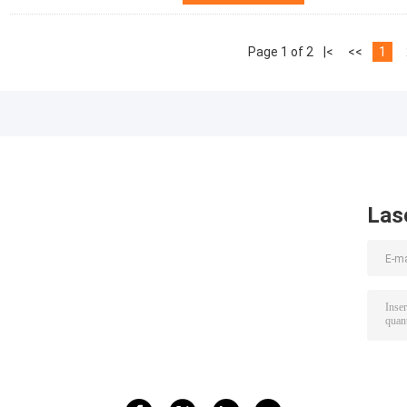
Page 1 of 2
|<
<<
1
Las