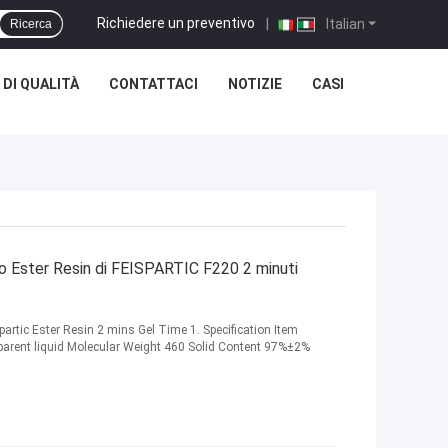
Richiedere un preventivo
|
Italian
Ricerca
DI QUALITÀ
CONTATTACI
NOTIZIE
CASI
bero Ester Resin di FEISPARTIC F220 2 minuti
rtic Ester Resin 2 mins Gel Time 1. Specification Item
sparent liquid Molecular Weight 460 Solid Content 97%±2%