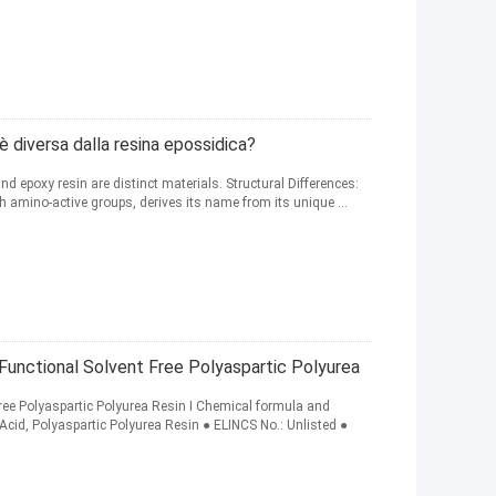
è diversa dalla resina epossidica?
nd epoxy resin are distinct materials. Structural Differences:
h amino-active groups, derives its name from its unique ...
unctional Solvent Free Polyaspartic Polyurea
ee Polyaspartic Polyurea Resin Ⅰ Chemical formula and
cid, Polyaspartic Polyurea Resin ● ELINCS No.: Unlisted ●