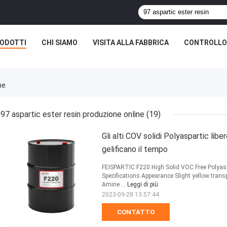
ODOTTI
CHI SIAMO
VISITA ALLA FABBRICA
CONTROLLO 
ne
97 aspartic ester resin produzione online
(19)
Gli alti COV solidi Polyaspartic li
gelificano il tempo
FEISPARTIC F220 High Solid VOC Free Polyaspa
Specifications Appearance Slight yellow tran
Amine ...
Leggi di più
2023-09-28 13:57:44
CONTATTO