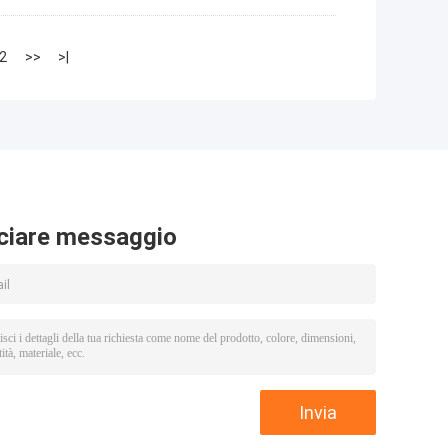
2
>>
>|
ciare messaggio