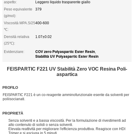
aspetto:
Leggero liquido trasparente giallo
Peso equivalente
379
(g/mol):
Viscosità MPA.S/25
400-600
℃:
Densità relativa
1.07±0.02
(25℃):
COV zero Polyaspartic Ester Resin
Evidenziare:
,
Stabilità UV Polyaspartic Ester Resin
FEISPARTIC F221 UV Stabilità Zero VOC Resina Poli-
aspartica
PROFILO
FEISPARTIC F221 è un co-reagente amminofunzionale esente da solventi per
poliisocianati.
PROPRIETÀ
Senza solventi e a bassa viscosità. Per la formulazione di rivestimenti ad
alto contenuto di solidi o senza solventi.
Elevata reattività per migliorare l'efficienza produttiva. Reagisce con HDI
Trimer e si asciuga in 5 minuti.