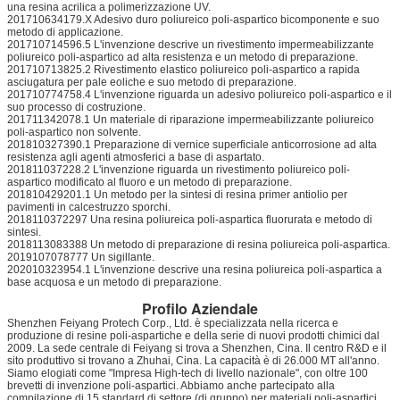
una resina acrilica a polimerizzazione UV.
201710634179.X Adesivo duro poliureico poli-aspartico bicomponente e suo
metodo di applicazione.
201710714596.5 L'invenzione descrive un rivestimento impermeabilizzante
poliureico poli-aspartico ad alta resistenza e un metodo di preparazione.
201710713825.2 Rivestimento elastico poliureico poli-aspartico a rapida
asciugatura per pale eoliche e suo metodo di preparazione.
201710774758.4 L'invenzione riguarda un adesivo poliureico poli-aspartico e il
suo processo di costruzione.
201711342078.1 Un materiale di riparazione impermeabilizzante poliureico
poli-aspartico non solvente.
201810327390.1 Preparazione di vernice superficiale anticorrosione ad alta
resistenza agli agenti atmosferici a base di aspartato.
201811037228.2 L'invenzione riguarda un rivestimento poliureico poli-
aspartico modificato al fluoro e un metodo di preparazione.
201810429201.1 Un metodo per la sintesi di resina primer antiolio per
pavimenti in calcestruzzo sporchi.
2018110372297 Una resina poliureica poli-aspartica fluorurata e metodo di
sintesi.
2018113083388 Un metodo di preparazione di resina poliureica poli-aspartica.
2019107078777 Un sigillante.
202010323954.1 L'invenzione descrive una resina poliureica poli-aspartica a
base acquosa e un metodo di preparazione.
Profilo Aziendale
Shenzhen Feiyang Protech Corp., Ltd. è specializzata nella ricerca e
produzione di resine poli-aspartiche e della serie di nuovi prodotti chimici dal
2009. La sede centrale di Feiyang si trova a Shenzhen, Cina. Il centro R&D e il
sito produttivo si trovano a Zhuhai, Cina. La capacità è di 26.000 MT all'anno.
Siamo elogiati come "Impresa High-tech di livello nazionale", con oltre 100
brevetti di invenzione poli-aspartici. Abbiamo anche partecipato alla
compilazione di 15 standard di settore (di gruppo) per materiali poli-aspartici.