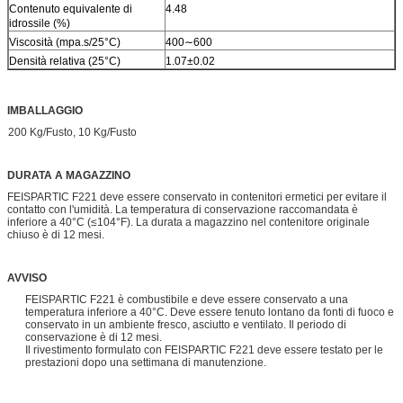
Contenuto equivalente di
4.48
idrossile (%)
Viscosità (mpa.s/25°C)
400∼600
Densità relativa (25°C)
1.07±0.02
IMBALLAGGIO
200 Kg/Fusto, 10 Kg/Fusto
DURATA A MAGAZZINO
FEISPARTIC F221 deve essere conservato in contenitori ermetici per evitare il
contatto con l'umidità. La temperatura di conservazione raccomandata è
inferiore a 40°C (≤104°F). La durata a magazzino nel contenitore originale
chiuso è di 12 mesi.
AVVISO
FEISPARTIC F221 è combustibile e deve essere conservato a una
temperatura inferiore a 40°C. Deve essere tenuto lontano da fonti di fuoco e
conservato in un ambiente fresco, asciutto e ventilato. Il periodo di
conservazione è di 12 mesi.
Il rivestimento formulato con FEISPARTIC F221 deve essere testato per le
prestazioni dopo una settimana di manutenzione.