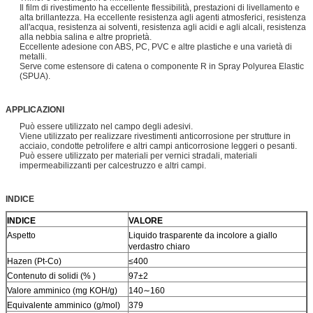
Il film di rivestimento ha eccellente flessibilità, prestazioni di livellamento e
alta brillantezza. Ha eccellente resistenza agli agenti atmosferici, resistenza
all'acqua, resistenza ai solventi, resistenza agli acidi e agli alcali, resistenza
alla nebbia salina e altre proprietà.
Eccellente adesione con ABS, PC, PVC e altre plastiche e una varietà di
metalli.
Serve come estensore di catena o componente R in Spray Polyurea Elastic
(SPUA).
APPLICAZIONI
Può essere utilizzato nel campo degli adesivi.
Viene utilizzato per realizzare rivestimenti anticorrosione per strutture in
acciaio, condotte petrolifere e altri campi anticorrosione leggeri o pesanti.
Può essere utilizzato per materiali per vernici stradali, materiali
impermeabilizzanti per calcestruzzo e altri campi.
INDICE
INDICE
VALORE
Aspetto
Liquido trasparente da incolore a giallo
verdastro chiaro
Hazen (Pt-Co)
≤400
Contenuto di solidi (% )
97±2
Valore amminico (mg KOH/g)
140∼160
Equivalente amminico (g/mol)
379