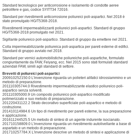
Standard tecnologico per anticorrosione e isolamento di condotte aeree
petrolifere e gas, codice SYITT34 72016.
Standard per rivestimenti anticorrosione poliureici poli-aspartici. Nel 2018 è
stato promulgato HG/T5368-2018.
Rivestimenti impermeabilizzanti poliureici poli-aspartici. Standard di gruppo
HG/T5368-2018 promulgato nel 2021.
Sigillante poliureico poli-aspartico. Standard di gruppo da emettere nel 2021.
Colla impermeabilizzante poliureica poli-aspartica per pareti esterne di edifici.
Standard di gruppo avviato nel 2018.
Standard per vernici automobilistiche poliureiche poli-aspartiche, formulato
congiuntamente da FAW, Feiyang, ecc. Nel 2015 sono stati formulati standard
aziendali FAW, simili agli standard di settore.
Brevetti di poliureici poli-aspartici
200910252150.0 L'invenzione riguarda un polieteri alifatici idrossiammino e un
metodo di preparazione.
201110305744.0 Rivestimento impermeabilizzante elastico poliureico poli-
aspartico senza solventi.
201110305000.9 Un composto poliureico poli-aspartico modificato
polimerizzato e suo metodo di preparazione.
201220431122.2 Strato decorativo superficiale poli-aspartico e metodo di
costruzione.
201410114984.6 Un tipo di rivestimento per pareti esterne, la sua preparazione
e applicazione.
201611244525.5 Un metodo di sintesi di un agente indurente isocianato.
201710158809.0 L'invenzione riguarda un rivestimento autolivellante a base di
aspartato e un metodo di preparazione.
201710257784.X L'invenzione descrive un metodo di sintesi e applicazione di