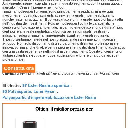
Attualmente, siamo l'azienda leader in questo segmento, con la prima quota di
mercato in Cina e il pioniere nel mondo.
I materiali poli-aspartici, oggi, sono principalmente applicati in aree quali
rivestimenti industriali, pavimenti, adesivi e materiali impermeabilizzanti,
nonché materiali strutturali. Il poli-aspartico è un materiale nuovo di fascia alta
nell'industria dei rivestimenti. Poiché il poli-aspartico ha le caratteristiche
complete di "protezione ambientale, risparmio energetico e lunga durata", può
contribuire alla reale neutralità carbonica per settori quali rivestimenti
industriali, adesivi, materiali impermeabilizzanti e materiali strutturali.
Il nostro vantaggio risiede nel nostro sostanziale investimento in ricerca e
sviluppo. Non solo disponiamo di un dipartimento di sintesi professionale e
innovativo, ma anche di oltre venti ingegneri nel nostro dipartimento applicativo
con una vasta esperienza nell'industria dei rivestimenti. Questo ci consente di
aiutare i clienti a sviluppare nuove applicazioni e fornire una guida tecnica
professionale.
Contatta ora
o inviaci un'e-mail:
marketing@feiyang.com.cn, feiyangjunyan@gmail.com
97 Ester Resin aspartica
Etichette:
,
96 Polyaspartic Ester Resin
,
Polyaspartic d'impermeabilizzazione Ester Resin
Ottieni il miglior prezzo per