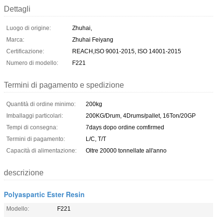
Dettagli
Luogo di origine:
Zhuhai,
Marca:
Zhuhai Feiyang
Certificazione:
REACH,ISO 9001-2015, ISO 14001-2015
Numero di modello:
F221
Termini di pagamento e spedizione
Quantità di ordine minimo:
200kg
Imballaggi particolari:
200KG/Drum, 4Drums/pallet, 16Ton/20GP
Tempi di consegna:
7days dopo ordine comfirmed
Termini di pagamento:
L/C, T/T
Capacità di alimentazione:
Oltre 20000 tonnellate all'anno
descrizione
Polyaspartic Ester Resin
Modello:
F221