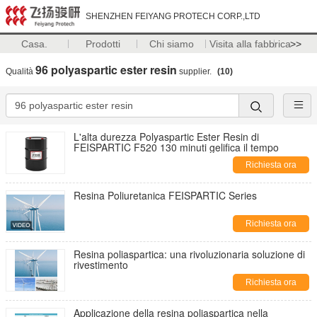
SHENZHEN FEIYANG PROTECH CORP.,LTD
Casa.
Prodotti
Chi siamo
Visita alla fabbrica
>>
96 polyaspartic ester resin
Qualità
supplier.
(10)
L'alta durezza Polyaspartic Ester Resin di
FEISPARTIC F520 130 minuti gelifica il tempo
Richiesta ora
Resina Poliuretanica FEISPARTIC Series
Richiesta ora
Resina poliaspartica: una rivoluzionaria soluzione di
rivestimento
Richiesta ora
Applicazione della resina poliaspartica nella