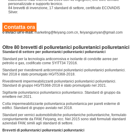
personalizzate e supporto tecnico.
84 brevetti di invenzione, 17 standard di settore, certificato ECOVADIS
Silver.
Contatta ora
o inviaci un'e-mail:
marketing@feiyang.com.cn, feiyangjunyan@gmail.com
Oltre 80 brevetti di poliuretanici poliuretanici poliuretanici
Standard di settore per poliuretanici poliuretanici poliuretanici
Standard per la tecnologia anticorrosiva e isolante di condotte aeree per
petrolio e gas, codificato come SYITT34 72016.
Standard per rivestimenti anticorrosivi poliuretanici poliuretanici poliuretanici.
Nel 2018 è stato promulgato HG/T5368-2018.
Rivestimenti impermeabilizzanti poliuretanici poliuretanici poliuretanici.
Standard di gruppo HG/T5368-2018 è stato promulgato nel 2021.
Sigillante poliuretanico poliuretanico poliuretanico. Standard di gruppo da
emettere nel 2021.
Colla impermeabilizzante poliuretanica poliuretanica per pareti esterne di
edifici. Standard di gruppo avviato nel 2018.
Standard per vernici automobilistiche poliuretaniche poliuretaniche, formulato
congiuntamente da FAW, Feiyang, ecc. Nel 2015 sono stati formulati standard
aziendali FAW, simili agli standard di settore.
Brevetti di poliuretanici poliuretanici poliuretanici