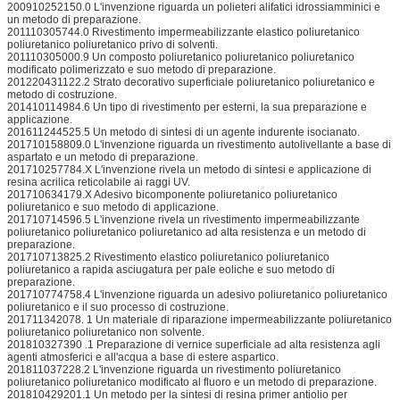
200910252150.0 L'invenzione riguarda un polieteri alifatici idrossiamminici e
un metodo di preparazione.
201110305744.0 Rivestimento impermeabilizzante elastico poliuretanico
poliuretanico poliuretanico privo di solventi.
201110305000.9 Un composto poliuretanico poliuretanico poliuretanico
modificato polimerizzato e suo metodo di preparazione.
201220431122.2 Strato decorativo superficiale poliuretanico poliuretanico e
metodo di costruzione.
201410114984.6 Un tipo di rivestimento per esterni, la sua preparazione e
applicazione.
201611244525.5 Un metodo di sintesi di un agente indurente isocianato.
201710158809.0 L'invenzione riguarda un rivestimento autolivellante a base di
aspartato e un metodo di preparazione.
201710257784.X L'invenzione rivela un metodo di sintesi e applicazione di
resina acrilica reticolabile ai raggi UV.
201710634179.X Adesivo bicomponente poliuretanico poliuretanico
poliuretanico e suo metodo di applicazione.
201710714596.5 L'invenzione rivela un rivestimento impermeabilizzante
poliuretanico poliuretanico poliuretanico ad alta resistenza e un metodo di
preparazione.
201710713825.2 Rivestimento elastico poliuretanico poliuretanico
poliuretanico a rapida asciugatura per pale eoliche e suo metodo di
preparazione.
201710774758.4 L'invenzione riguarda un adesivo poliuretanico poliuretanico
poliuretanico e il suo processo di costruzione.
201711342078. 1 Un materiale di riparazione impermeabilizzante poliuretanico
poliuretanico poliuretanico non solvente.
201810327390 .1 Preparazione di vernice superficiale ad alta resistenza agli
agenti atmosferici e all'acqua a base di estere aspartico.
201811037228.2 L'invenzione riguarda un rivestimento poliuretanico
poliuretanico poliuretanico modificato al fluoro e un metodo di preparazione.
201810429201.1 Un metodo per la sintesi di resina primer antiolio per