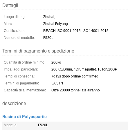
Dettagli
Luogo di origine:
Zhuhai,
Marca:
Zhuhai Feiyang
Certificazione:
REACH,ISO 9001-2015, ISO 14001-2015
Numero di modello:
F520L
Termini di pagamento e spedizione
Quantità di ordine minimo:
200kg
Imballaggi particolari:
200KG/Drum, 4Drums/pallet, 16Ton/20GP
Tempi di consegna:
7days dopo ordine comfirmed
Termini di pagamento:
L/C, T/T
Capacità di alimentazione:
Oltre 20000 tonnellate all'anno
descrizione
Resina di Polyaspartic
Modello:
F520L