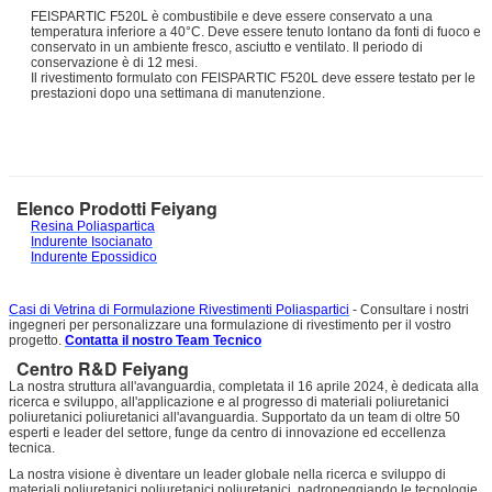
FEISPARTIC F520L è combustibile e deve essere conservato a una
temperatura inferiore a 40°C. Deve essere tenuto lontano da fonti di fuoco e
conservato in un ambiente fresco, asciutto e ventilato. Il periodo di
conservazione è di 12 mesi.
Il rivestimento formulato con FEISPARTIC F520L deve essere testato per le
prestazioni dopo una settimana di manutenzione.
Elenco Prodotti Feiyang
Resina Poliaspartica
Indurente Isocianato
Indurente Epossidico
Casi di Vetrina di Formulazione Rivestimenti Poliaspartici
- Consultare i nostri
ingegneri per personalizzare una formulazione di rivestimento per il vostro
progetto.
Contatta il nostro Team Tecnico
Centro R&D Feiyang
La nostra struttura all'avanguardia, completata il 16 aprile 2024, è dedicata alla
ricerca e sviluppo, all'applicazione e al progresso di materiali poliuretanici
poliuretanici poliuretanici all'avanguardia. Supportato da un team di oltre 50
esperti e leader del settore, funge da centro di innovazione ed eccellenza
tecnica.
La nostra visione è diventare un leader globale nella ricerca e sviluppo di
materiali poliuretanici poliuretanici poliuretanici, padroneggiando le tecnologie