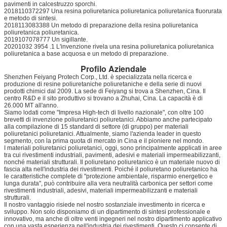
pavimenti in calcestruzzo sporchi.
2018110372297 Una resina poliuretanica poliuretanica poliuretanica fluorurata
e metodo di sintesi.
2018113083388 Un metodo di preparazione della resina poliuretanica
poliuretanica poliuretanica.
2019107078777 Un sigillante.
20201032 3954 .1 L'invenzione rivela una resina poliuretanica poliuretanica
poliuretanica a base acquosa e un metodo di preparazione.
Profilo Aziendale
Shenzhen Feiyang Protech Corp., Ltd. è specializzata nella ricerca e
produzione di resine poliuretaniche poliuretaniche e della serie di nuovi
prodotti chimici dal 2009. La sede di Feiyang si trova a Shenzhen, Cina. Il
centro R&D e il sito produttivo si trovano a Zhuhai, Cina. La capacità è di
26.000 MT all'anno.
Siamo lodati come "Impresa High-tech di livello nazionale", con oltre 100
brevetti di invenzione poliuretanici poliuretanici. Abbiamo anche partecipato
alla compilazione di 15 standard di settore (di gruppo) per materiali
poliuretanici poliuretanici. Attualmente, siamo l'azienda leader in questo
segmento, con la prima quota di mercato in Cina e il pioniere nel mondo.
I materiali poliuretanici poliuretanici, oggi, sono principalmente applicati in aree
tra cui rivestimenti industriali, pavimenti, adesivi e materiali impermeabilizzanti,
nonché materiali strutturali. Il poliuretano poliuretanico è un materiale nuovo di
fascia alta nell'industria dei rivestimenti. Poiché il poliuretano poliuretanico ha
le caratteristiche complete di "protezione ambientale, risparmio energetico e
lunga durata", può contribuire alla vera neutralità carbonica per settori come
rivestimenti industriali, adesivi, materiali impermeabilizzanti e materiali
strutturali.
Il nostro vantaggio risiede nel nostro sostanziale investimento in ricerca e
sviluppo. Non solo disponiamo di un dipartimento di sintesi professionale e
innovativo, ma anche di oltre venti ingegneri nel nostro dipartimento applicativo
con una vasta esperienza nell'industria dei rivestimenti. Questo ci consente di