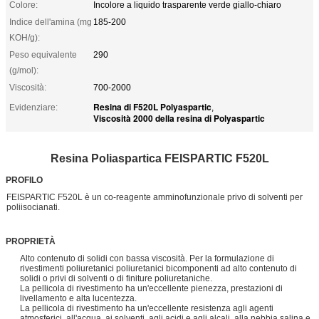
Colore:
Incolore a liquido trasparente verde giallo-chiaro
Indice dell'amina (mg
185-200
KOH/g):
Peso equivalente
290
(g/mol):
Viscosità:
700-2000
Resina di F520L Polyaspartic
Evidenziare:
,
Viscosità 2000 della resina di Polyaspartic
Resina Poliaspartica FEISPARTIC F520L
PROFILO
FEISPARTIC F520L è un co-reagente amminofunzionale privo di solventi per
poliisocianati.
PROPRIETÀ
Alto contenuto di solidi con bassa viscosità. Per la formulazione di
rivestimenti poliuretanici poliuretanici bicomponenti ad alto contenuto di
solidi o privi di solventi o di finiture poliuretaniche.
La pellicola di rivestimento ha un'eccellente pienezza, prestazioni di
livellamento e alta lucentezza.
La pellicola di rivestimento ha un'eccellente resistenza agli agenti
atmosferici, all'acqua, ai solventi, agli acidi e agli alcali, alla nebbia salina e