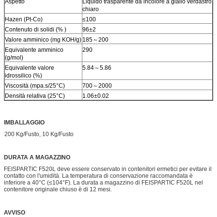
Aspetto
Liquido trasparente da incolore a giallo verdastro
chiaro
Hazen (Pt-Co)
≤100
Contenuto di solidi (% )
96±2
Valore amminico (mg KOH/g)
185～200
Equivalente amminico
290
(g/mol)
Equivalente valore
5.84～5.86
idrossilico (%)
Viscosità (mpa.s/25°C)
700～2000
Densità relativa (25°C)
1.06±0.02
IMBALLAGGIO
200 Kg/Fusto, 10 Kg/Fusto
DURATA A MAGAZZINO
FEISPARTIC F520L deve essere conservato in contenitori ermetici per evitare il
contatto con l'umidità. La temperatura di conservazione raccomandata è
inferiore a 40°C (≤104°F). La durata a magazzino di FEISPARTIC F520L nel
contenitore originale chiuso è di 12 mesi.
AVVISO