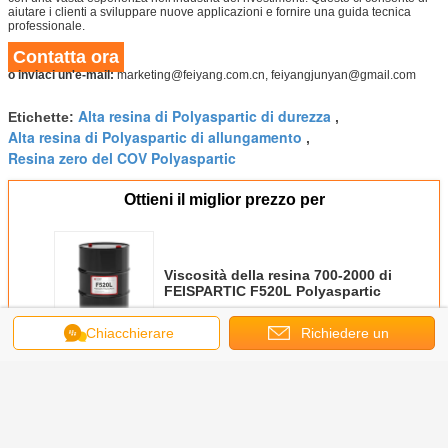
aiutare i clienti a sviluppare nuove applicazioni e fornire una guida tecnica
professionale.
Contatta ora
o inviaci un'e-mail:
marketing@feiyang.com.cn, feiyangjunyan@gmail.com
Alta resina di Polyaspartic di durezza
Etichette:
,
Alta resina di Polyaspartic di allungamento
,
Resina zero del COV Polyaspartic
Ottieni il miglior prezzo per
Viscosità della resina 700-2000 di
FEISPARTIC F520L Polyaspartic
Chiacchierare
Richiedere un
Continua
preventivo
Resina di Polyaspartic
Più