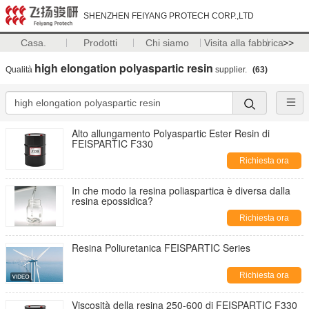
SHENZHEN FEIYANG PROTECH CORP.,LTD
Casa.
Prodotti
Chi siamo
Visita alla fabbrica
>>
high elongation polyaspartic resin
Qualità
supplier.
(63)
Alto allungamento Polyaspartic Ester Resin di
FEISPARTIC F330
Richiesta ora
In che modo la resina poliaspartica è diversa dalla
resina epossidica?
Richiesta ora
Resina Poliuretanica FEISPARTIC Series
Richiesta ora
Viscosità della resina 250-600 di FEISPARTIC F330