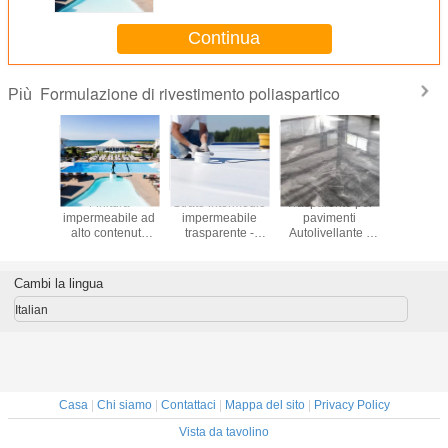
Continua
Formulazione di rivestimento poliaspartico
Più
 per la
Finitura
Strato intermedio
Trasparente per
Stucco pe
one dei
impermeabile ad
impermeabile
pavimenti
del mulino
lli -
alto contenuto
trasparente -
Autolivellante -
- Formulaz
ione del
solido -
Formulazione di
Formulazione di
rivesti
imento
Formulazione di
rivestimento
rivestimento
poliaspa
partico
rivestimento
poliaspartico
poliaspartico
Cambi la lingua
poliaspartico
Italian
Casa
|
Chi siamo
|
Contattaci
|
Mappa del sito
|
Privacy Policy
Vista da tavolino