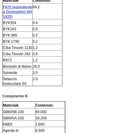
Materiale
Contenuto
F420 (equivalente
64.2
a Desmophen NH
1420)
BYK354
0.4
BYK163
0.5
BYK 085
0.2
BYK 1790
0.2
Ciba Tinuvin 1130
1.2
Ciba Tinuvin 292
0.6
R972
1.2
Biossido di titanio
26.0
Solvente
3.5
Setaccio
2.0
molecolare 3A
Componente B
Materiale
Contenuto
GB605B-100
69.000
GB605A-100
18.200
HMDI
1.800
Agente di
6.500