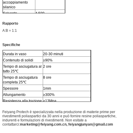
accoppiamento
silanico
Solvente
4.500
Rapporto
A:B = 1:1
Specifiche
Durata in vaso
20-30 minuti
Contenuto di solidi
≥90%
Tempo di asciugatura al
2 ore
tatto 25
℃
Tempo di asciugatura
8 ore
completa 25
℃
Spessore
1mm
Allungamento
≥300%
Resistenza alla trazione
≥13Mpa
Feiyang Protech è specializzata nella produzione di materie prime per
rivestimenti poliaspartici da 30 anni e può fornire resine poliaspartiche,
indurenti e formulazioni di rivestimenti. Non esitate a
contattarci:
marketing@feiyang.com.cn, feiyangjunyan@gmail.com