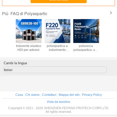
FAQ di Polyaspartic
Più
 Resina
GB963B-100 —
F220: una resina
F449 Resina
F423 —
partica
Indurente elastico
poliaspartica a
poliureica
resi
sionante
HDI per adesivi
indurimento
poliaspartica: una
poliaspa
acquosa
rapido con
nuova opzione
adatta 
timenti a
prestazioni di
per i rivestimenti
aliment
ontenuto
asciugatura al
protettivi
prestazi
Cambi la lingua
COV
tatto di 5 minuti
industriali
sigillat
rivesti
Italian
affida
Casa
|
Chi siamo
|
Contattaci
|
Mappa del sito
|
Privacy Policy
Vista da tavolino
Copyright © 2021 - 2026 SHENZHEN FEIYANG PROTECH CORP.,LTD.
All rights reserved.