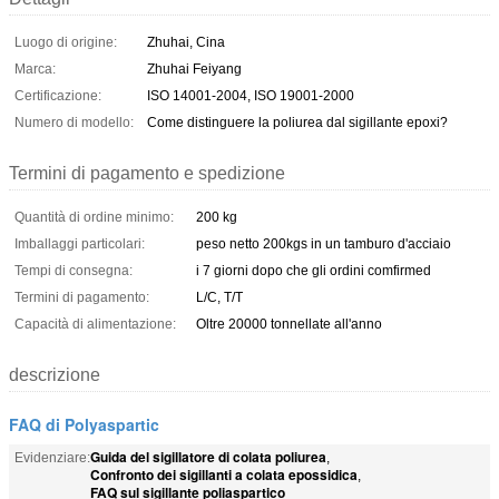
Luogo di origine:
Zhuhai, Cina
Marca:
Zhuhai Feiyang
Certificazione:
ISO 14001-2004, ISO 19001-2000
Numero di modello:
Come distinguere la poliurea dal sigillante epoxi?
Termini di pagamento e spedizione
Quantità di ordine minimo:
200 kg
Imballaggi particolari:
peso netto 200kgs in un tamburo d'acciaio
Tempi di consegna:
i 7 giorni dopo che gli ordini comfirmed
Termini di pagamento:
L/C, T/T
Capacità di alimentazione:
Oltre 20000 tonnellate all'anno
descrizione
FAQ di Polyaspartic
Guida del sigillatore di colata poliurea
Evidenziare:
,
Confronto dei sigillanti a colata epossidica
,
FAQ sul sigillante poliaspartico