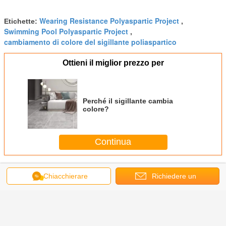
Wearing Resistance Polyaspartic Project
Etichette:
,
Swimming Pool Polyaspartic Project
,
cambiamento di colore del sigillante poliaspartico
Ottieni il miglior prezzo per
Perché il sigillante cambia
colore?
Continua
FAQ di Polyaspartic
Più
Chiacchierare
Richiedere un
preventivo
 Resina
GB963B-100 —
F220: una resina
F449 Resina
F423 —