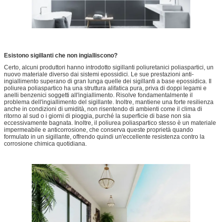
Esistono sigillanti che non ingialliscono?
Certo, alcuni produttori hanno introdotto sigillanti poliuretanici poliaspartici, un
nuovo materiale diverso dai sistemi epossidici. Le sue prestazioni anti-
ingiallimento superano di gran lunga quelle dei sigillanti a base epossidica. Il
poliurea poliaspartico ha una struttura alifatica pura, priva di doppi legami e
anelli benzenici soggetti all'ingiallimento. Risolve fondamentalmente il
problema dell'ingiallimento del sigillante. Inoltre, mantiene una forte resilienza
anche in condizioni di umidità, non risentendo di ambienti come il clima di
ritorno al sud o i giorni di pioggia, purché la superficie di base non sia
eccessivamente bagnata. Inoltre, il poliurea poliaspartico stesso è un materiale
impermeabile e anticorrosione, che conserva queste proprietà quando
formulato in un sigillante, offrendo quindi un'eccellente resistenza contro la
corrosione chimica quotidiana.