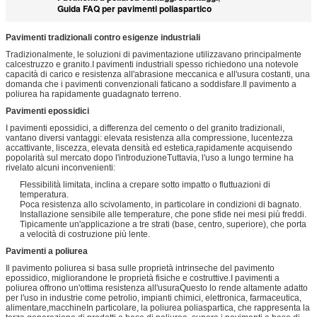
Guida FAQ per pavimenti poliaspartico
Pavimenti tradizionali contro esigenze industriali
Tradizionalmente, le soluzioni di pavimentazione utilizzavano principalmente
calcestruzzo e granito.I pavimenti industriali spesso richiedono una notevole
capacità di carico e resistenza all'abrasione meccanica e all'usura costanti, una
domanda che i pavimenti convenzionali faticano a soddisfare.Il pavimento a
poliurea ha rapidamente guadagnato terreno.
Pavimenti epossidici
I pavimenti epossidici, a differenza del cemento o del granito tradizionali,
vantano diversi vantaggi: elevata resistenza alla compressione, lucentezza
accattivante, liscezza, elevata densità ed estetica,rapidamente acquisendo
popolarità sul mercato dopo l'introduzioneTuttavia, l'uso a lungo termine ha
rivelato alcuni inconvenienti:
Flessibilità limitata, inclina a crepare sotto impatto o fluttuazioni di
temperatura.
Poca resistenza allo scivolamento, in particolare in condizioni di bagnato.
Installazione sensibile alle temperature, che pone sfide nei mesi più freddi.
Tipicamente un'applicazione a tre strati (base, centro, superiore), che porta
a velocità di costruzione più lente.
Pavimenti a poliurea
Il pavimento poliurea si basa sulle proprietà intrinseche del pavimento
epossidico, migliorandone le proprietà fisiche e costruttive.I pavimenti a
poliurea offrono un'ottima resistenza all'usuraQuesto lo rende altamente adatto
per l'uso in industrie come petrolio, impianti chimici, elettronica, farmaceutica,
alimentare,macchineIn particolare, la poliurea poliaspartica, che rappresenta la