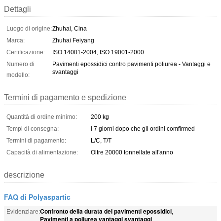
Dettagli
Luogo di origine:
Zhuhai, Cina
Marca:
Zhuhai Feiyang
Certificazione:
ISO 14001-2004, ISO 19001-2000
Numero di
Pavimenti epossidici contro pavimenti poliurea - Vantaggi e
svantaggi
modello:
Termini di pagamento e spedizione
Quantità di ordine minimo:
200 kg
Tempi di consegna:
i 7 giorni dopo che gli ordini comfirmed
Termini di pagamento:
L/C, T/T
Capacità di alimentazione:
Oltre 20000 tonnellate all'anno
descrizione
FAQ di Polyaspartic
Confronto della durata dei pavimenti epossidici
Evidenziare:
,
Pavimenti a poliurea vantaggi svantaggi
,