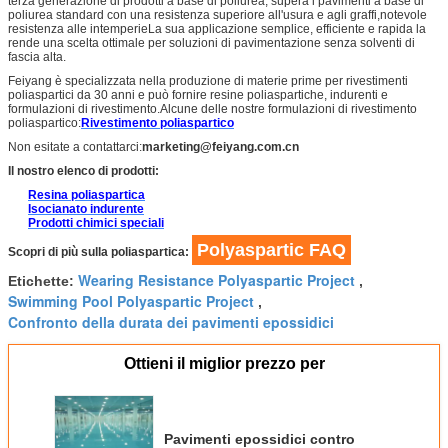
terza generazione di prodotti a base di poliurea, supera i pavimenti a base di
poliurea standard con una resistenza superiore all'usura e agli graffi,notevole
resistenza alle intemperieLa sua applicazione semplice, efficiente e rapida la
rende una scelta ottimale per soluzioni di pavimentazione senza solventi di
fascia alta.
Feiyang è specializzata nella produzione di materie prime per rivestimenti
poliaspartici da 30 anni e può fornire resine poliaspartiche, indurenti e
formulazioni di rivestimento.Alcune delle nostre formulazioni di rivestimento
poliaspartico:
Rivestimento poliaspartico
Non esitate a contattarci:
marketing@feiyang.com.cn
Il nostro elenco di prodotti:
Resina poliaspartica
Isocianato indurente
Prodotti chimici speciali
Polyaspartic FAQ
Scopri di più sulla poliaspartica:
Wearing Resistance Polyaspartic Project
Etichette:
,
Swimming Pool Polyaspartic Project
,
Confronto della durata dei pavimenti epossidici
Ottieni il miglior prezzo per
Pavimenti epossidici contro