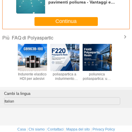
pavimenti poliurea - Vantaggi e
svantaggi
Continua
FAQ di Polyaspartic
Più
 Resina
GB963B-100 —
F220: una resina
F449 Resina
F423 —
partica
Indurente elastico
poliaspartica a
poliureica
resi
sionante
HDI per adesivi
indurimento
poliaspartica: una
poliaspa
acquosa
rapido con
nuova opzione
adatta 
timenti a
prestazioni di
per i rivestimenti
aliment
ontenuto
asciugatura al
protettivi
prestazi
Cambi la lingua
COV
tatto di 5 minuti
industriali
sigillat
rivesti
Italian
affida
Casa
|
Chi siamo
|
Contattaci
|
Mappa del sito
|
Privacy Policy