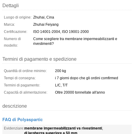
Dettagli
Luogo di origine:
Zhuhai, Cina
Marca:
Zhuhai Feiyang
Certificazione:
ISO 14001-2004, ISO 19001-2000
Numero di
Come scegliere tra membrane impermeabilizzanti e
rivestimenti?
modello:
Termini di pagamento e spedizione
Quantità di ordine minimo:
200 kg
Tempi di consegna:
i 7 giorni dopo che gli ordini comfirmed
Termini di pagamento:
L/C, T/T
Capacità di alimentazione:
Oltre 20000 tonnellate all'anno
descrizione
FAQ di Polyaspartic
membrane impermeabilizzanti vs rivestimenti
Evidenziare:
,
di larghezza superiore a 50 mm
,