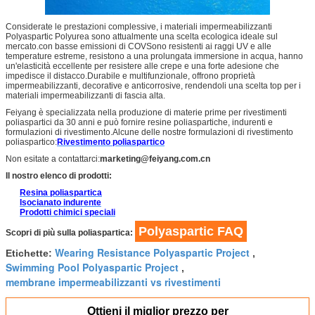
Considerate le prestazioni complessive, i materiali impermeabilizzanti
Polyaspartic Polyurea sono attualmente una scelta ecologica ideale sul
mercato.con basse emissioni di COVSono resistenti ai raggi UV e alle
temperature estreme, resistono a una prolungata immersione in acqua, hanno
un'elasticità eccellente per resistere alle crepe e una forte adesione che
impedisce il distacco.Durabile e multifunzionale, offrono proprietà
impermeabilizzanti, decorative e anticorrosive, rendendoli una scelta top per i
materiali impermeabilizzanti di fascia alta.
Feiyang è specializzata nella produzione di materie prime per rivestimenti
poliaspartici da 30 anni e può fornire resine poliaspartiche, indurenti e
formulazioni di rivestimento.Alcune delle nostre formulazioni di rivestimento
poliaspartico:
Rivestimento poliaspartico
Non esitate a contattarci:
marketing@feiyang.com.cn
Il nostro elenco di prodotti:
Resina poliaspartica
Isocianato indurente
Prodotti chimici speciali
Polyaspartic FAQ
Scopri di più sulla poliaspartica:
Wearing Resistance Polyaspartic Project
Etichette:
,
Swimming Pool Polyaspartic Project
,
membrane impermeabilizzanti vs rivestimenti
Ottieni il miglior prezzo per