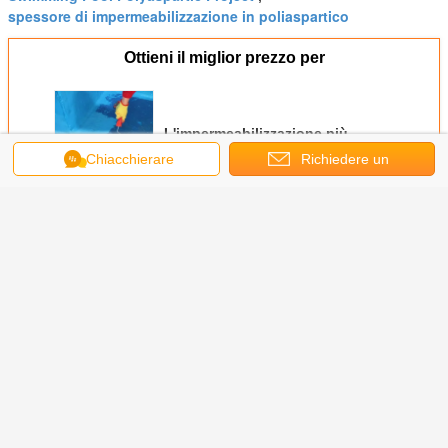
spessore di impermeabilizzazione in poliaspartico
Ottieni il miglior prezzo per
L'impermeabilizzazione più
spessa è sempre migliore?
Chiacchierare
Richiedere un
preventivo
Continua
FAQ di Polyaspartic
Più
 Resina
GB963B-100 —
F220: una resina
F449 Resina
F423 —
partica
Indurente elastico
poliaspartica a
poliureica
resi
sionante
HDI per adesivi
indurimento
poliaspartica: una
poliaspa
acquosa
rapido con
nuova opzione
adatta 
timenti a
prestazioni di
per i rivestimenti
aliment