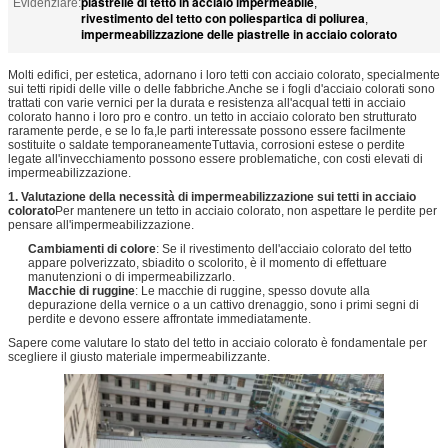
piastrelle di tetto in acciaio impermeabile
Evidenziare:
,
rivestimento del tetto con poliespartica di poliurea
,
impermeabilizzazione delle piastrelle in acciaio colorato
Molti edifici, per estetica, adornano i loro tetti con acciaio colorato, specialmente
sui tetti ripidi delle ville o delle fabbriche.Anche se i fogli d'acciaio colorati sono
trattati con varie vernici per la durata e resistenza all'acquaI tetti in acciaio
colorato hanno i loro pro e contro. un tetto in acciaio colorato ben strutturato
raramente perde, e se lo fa,le parti interessate possono essere facilmente
sostituite o saldate temporaneamenteTuttavia, corrosioni estese o perdite
legate all'invecchiamento possono essere problematiche, con costi elevati di
impermeabilizzazione.
1. Valutazione della necessità di impermeabilizzazione sui tetti in acciaio
colorato
Per mantenere un tetto in acciaio colorato, non aspettare le perdite per
pensare all'impermeabilizzazione.
Cambiamenti di colore
: Se il rivestimento dell'acciaio colorato del tetto
appare polverizzato, sbiadito o scolorito, è il momento di effettuare
manutenzioni o di impermeabilizzarlo.
Macchie di ruggine
: Le macchie di ruggine, spesso dovute alla
depurazione della vernice o a un cattivo drenaggio, sono i primi segni di
perdite e devono essere affrontate immediatamente.
Sapere come valutare lo stato del tetto in acciaio colorato è fondamentale per
scegliere il giusto materiale impermeabilizzante.