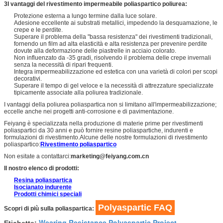
3I vantaggi del rivestimento impermeabile poliaspartico poliurea:
Protezione esterna a lungo termine dalla luce solare.
Adesione eccellente ai substrati metallici, impedendo la desquamazione, le
crepe e le perdite.
Superare il problema della "bassa resistenza" dei rivestimenti tradizionali,
fornendo un film ad alta elasticità e alta resistenza per prevenire perdite
dovute alla deformazione delle piastrelle in acciaio colorato.
Non influenzato da -35 gradi, risolvendo il problema delle crepe invernali
senza la necessità di ripari frequenti.
Integra impermeabilizzazione ed estetica con una varietà di colori per scopi
decorativi.
Superare il tempo di gel veloce e la necessità di attrezzature specializzate
tipicamente associate alla poliurea tradizionale.
I vantaggi della poliurea poliaspartica non si limitano all'impermeabilizzazione;
eccelle anche nei progetti anti-corrosione e di pavimentazione.
Feiyang è specializzata nella produzione di materie prime per rivestimenti
poliaspartici da 30 anni e può fornire resine poliaspartiche, indurenti e
formulazioni di rivestimento.Alcune delle nostre formulazioni di rivestimento
poliaspartico:
Rivestimento poliaspartico
Non esitate a contattarci:
marketing@feiyang.com.cn
Il nostro elenco di prodotti:
Resina poliaspartica
Isocianato indurente
Prodotti chimici speciali
Polyaspartic FAQ
Scopri di più sulla poliaspartica:
Wearing Resistance Polyaspartic Project