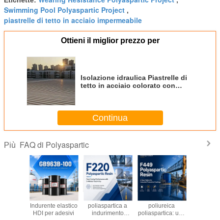
Etichette:
,
Swimming Pool Polyaspartic Project
,
piastrelle di tetto in acciaio impermeabile
Ottieni il miglior prezzo per
Isolazione idraulica Piastrelle di
tetto in acciaio colorato con
poliurea poliaspartica
Continua
FAQ di Polyaspartic
Più
 Resina
GB963B-100 —
F220: una resina
F449 Resina
F423 —
partica
Indurente elastico
poliaspartica a
poliureica
resi
sionante
HDI per adesivi
indurimento
poliaspartica: una
poliaspa