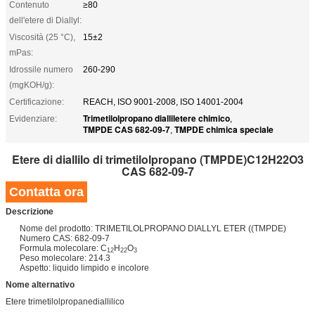
Contenuto
≥80
dell'etere di Diallyl:
Viscosità (25 °C),
15±2
mPas:
Idrossile numero
260-290
(mgKOH/g):
Certificazione:
REACH, ISO 9001-2008, ISO 14001-2004
Trimetilolpropano dialliletere chimico
Evidenziare:
,
TMPDE CAS 682-09-7
TMPDE chimica speciale
,
Etere di diallilo di trimetilolpropano (TMPDE)
C12H22O3
CAS 682-09-7
Contatta ora
Descrizione
Nome del prodotto: TRIMETILOLPROPANO DIALLYL ETER ((TMPDE)
Numero CAS: 682-09-7
Formula molecolare: C
H
O
12
22
3
Peso molecolare: 214.3
Aspetto: liquido limpido e incolore
Nome alternativo
Etere trimetilolpropanediallilico