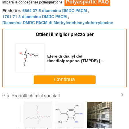
Polyaspartic FAQ
Impara le conoscenze poliaspartiche:
6864 37 5 diammina DMDC PACM
Etichette:
,
1761 71 3 diammina DMDC PACM
,
Diammina DMDC PACM di Methylenebiscyclohexylamine
Ottieni il miglior prezzo per
Etere di diallyl del
timetilolpropano (TMPDE) |
C12H22O3 | CAS 682-09-7
Continua
Prodotti chimici speciali
Più
iallyl del
Etere di Triallyl
Diammina etilica
Catalogo speciale
Etere di di