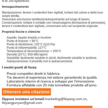
N.W. 200 kg/tamburo.
Immagazzinamento
Manipolazione: tenere i contenitori ben sigillati, lontani dal calore e dalla luce
solare diretta.
Assicurare una buona ventilazione/esaurimento sul luogo di lavoro.
Conservazione: evitare il contatto con l'aria/ossigeno (formazione di perossido),
tenere il contenitore ben sigillato, conservare solo nel recipiente originale.
Proprietà fisiche e chimiche
Aspetto: liquido limpido e incolore
Punto di fusione: < 80°C
Punto di ebollizione: 135°C (((10 Pa)
Punto di infiammabilità: 127°C
Temperatura di decomposizione: < 250°C
Densità (20°C): 950-960 kg/m3
Solubilità: facilmente solubile in alcoli, facilmente solubile in acetone.
Autoaccensione: il prodotto non è autoaccensione
I nostri punti di forza
Prezzi competitivi diretti in fabbrica.
Tre decenni di esperienza nel settore garantendo la qualità.
Laboratorio interno di ricerca e sviluppo per l'innovazione.
Fornitura affidabile con 20 mila tonnellate prodotte all'anno.
Ottenere una citazione
Oppure inviateci un'email:
marketing@feiyang.com.cn,
feiyangjunyan@gmail.com