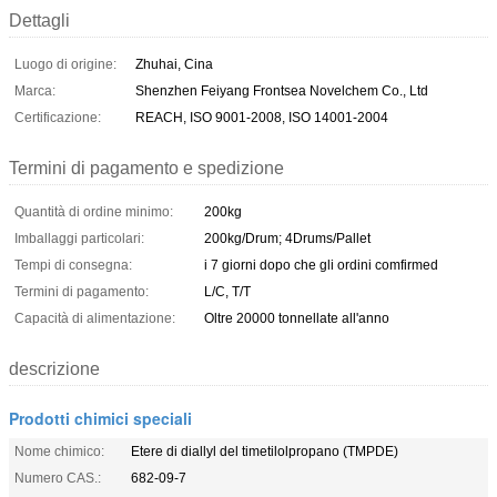
Dettagli
Luogo di origine:
Zhuhai, Cina
Marca:
Shenzhen Feiyang Frontsea Novelchem Co., Ltd
Certificazione:
REACH, ISO 9001-2008, ISO 14001-2004
Termini di pagamento e spedizione
Quantità di ordine minimo:
200kg
Imballaggi particolari:
200kg/Drum; 4Drums/Pallet
Tempi di consegna:
i 7 giorni dopo che gli ordini comfirmed
Termini di pagamento:
L/C, T/T
Capacità di alimentazione:
Oltre 20000 tonnellate all'anno
descrizione
Prodotti chimici speciali
Nome chimico:
Etere di diallyl del timetilolpropano (TMPDE)
Numero CAS.:
682-09-7