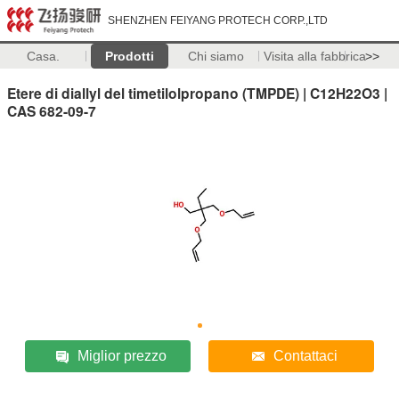
SHENZHEN FEIYANG PROTECH CORP.,LTD
Casa.
Prodotti
Chi siamo
Visita alla fabbrica
>>
Etere di diallyl del timetilolpropano (TMPDE) | C12H22O3 |
CAS 682-09-7
Miglior prezzo
Contattaci