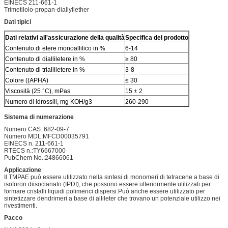
EINECS 211-661-1
Trimetilolo-propan-diallyllether
Dati tipici
Dati relativi all'assicurazione della qualità
Specifica del prodotto
Contenuto di etere monoallilico in %
6-14
Contenuto di dialliletere in %
≥ 80
Contenuto di trialliletere in %
3-8
Colore ((APHA)
≤ 30
Viscosità (25 °C), mPas
15 ± 2
Numero di idrossili, mg KOH/g3
260-290
Sistema di numerazione
Numero CAS: 682-09-7
Numero MDL:MFCD00035791
EINECS n. 211-661-1
RTECS n.:TY6667000
PubChem No.:24866061
Applicazione
Il TMPAE può essere utilizzato nella sintesi di monomeri di tetracene a base di
isoforon diisocianato (IPDI), che possono essere ulteriormente utilizzati per
formare cristalli liquidi polimerici dispersi.Può anche essere utilizzato per
sintetizzare dendrimeri a base di allileter che trovano un potenziale utilizzo nei
rivestimenti.
Pacco