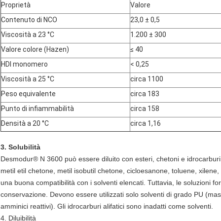
Proprietà
Valore
Contenuto
di NCO
23,0 ± 0,5
Viscosità a 23 °C
1.200 ± 300
Valore colore (Hazen)
≤ 40
HDI monomero
< 0,25
Viscosità a 25 °C
circa 1100
Peso equivalente
circa 183
Punto di infiammabilità
circa 158
Densità a 20 °C
circa 1,16
3. Solubilità
Desmodur® N 3600 può essere diluito con esteri, chetoni e idrocarburi
metil etil chetone, metil isobutil chetone, cicloesanone, toluene, xilene
una buona compatibilità con i solventi elencati. Tuttavia, le soluzioni fo
conservazione. Devono essere utilizzati solo solventi di grado PU (mas
amminici reattivi). Gli idrocarburi alifatici sono inadatti come solventi.
4. Diluibilità