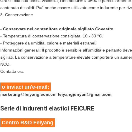
Grazie alla sua bassa viscosità, Desmodur® N 3600 è particolarmente ad
contenuto di solidi. Può anche essere utilizzato come indurente per ri
8. Conservazione
- Conservare nel contenitore originale sigillato Covestro.
- Temperatura di conservazione consigliata: 10 - 30 °C.
- Proteggere da umidità, calore e materiali estranei.
Informazioni generali: Il prodotto è sensibile all'umidità e pertanto d
sigillati. La conservazione a temperature elevate comporterà un aument
NCO.
Contatta ora
o inviaci un'e-mail:
marketing@feiyang.com.cn, feiyangjunyan@gmail.com
Serie di indurenti elastici FEICURE
Centro R&D Feiyang