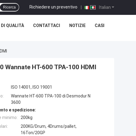
Richiedere un preventivo
|
Italian
Ricerca
DI QUALITÀ
CONTATTACI
NOTIZIE
CASI
HDMI
600 Wannate HT-600 TPA-100 HDMI
ISO 14001, ISO 19001
o:
Wannate HT-600 TPA-100 di Desmodur N
3600
nto e spedizione:
e minimo:
200kg
lari:
200KG/Drum, 4Drums/pallet,
16Ton/20GP