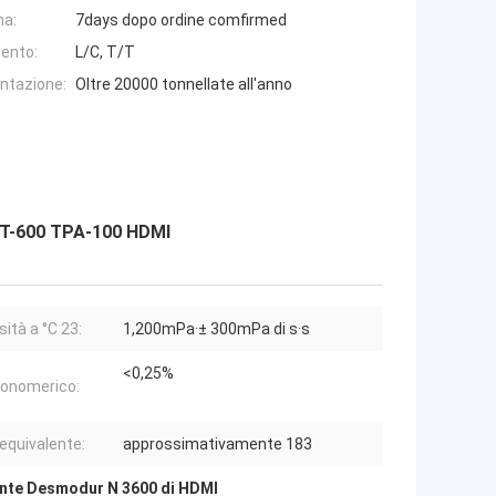
na:
7days dopo ordine comfirmed
ento:
L/C, T/T
entazione:
Oltre 20000 tonnellate all'anno
HT-600 TPA-100 HDMI
ità a °C 23:
1,200mPa·± 300mPa di s·s
<0,25%
onomerico:
equivalente:
approssimativamente 183
nte Desmodur N 3600 di HDMI