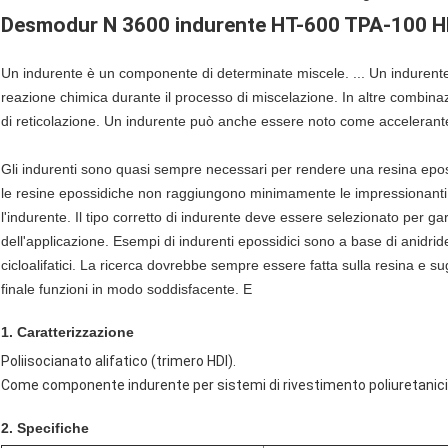
Desmodur N 3600 indurente HT-600 TPA-100 
Un indurente è un componente di determinate miscele. ... Un indurente
reazione chimica durante il processo di miscelazione. In altre combina
di reticolazione. Un indurente può anche essere noto come accelerant
Gli indurenti sono quasi sempre necessari per rendere una resina eposs
le resine epossidiche non raggiungono minimamente le impressionant
l'indurente. Il tipo corretto di indurente deve essere selezionato per gar
dell'applicazione. Esempi di indurenti epossidici sono a base di anidrid
cicloalifatici. La ricerca dovrebbe sempre essere fatta sulla resina e su
finale funzioni in modo soddisfacente. E
1. Caratterizzazione
Poliisocianato alifatico (trimero HDI).
Come componente indurente per sistemi di rivestimento poliuretanici r
2. Specifiche