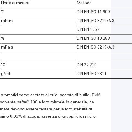
Unità
di
misura
Metodo
%
DIN EN ISO 11 909
mPa·s
DIN EN ISO 3219/A.3
DIN EN 1557
%
DIN EN ISO 10 283
mPa·s
DIN EN ISO 3219/A.3
°C
DIN 22 719
g/ml
DIN EN ISO 2811
 aromatici
come acetato di etile, acetato di butile, PMA,
, solvente nafta® 100 e loro miscele.
In generale, ha
rmate devono essere testate per la loro stabilità di
simo 0,05% di acqua, assenza di gruppi idrossilici o