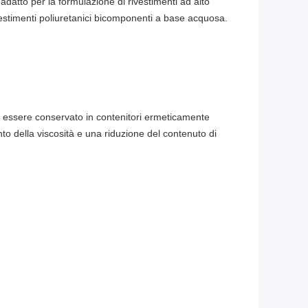
atto per la formulazione di rivestimenti ad alto
vestimenti poliuretanici bicomponenti a base acquosa.
eve essere conservato in contenitori ermeticamente
o della viscosità e una riduzione del contenuto di