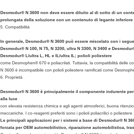
Desmodur® N 3600 non deve essere diluito al di sotto di un cont
prolungata della soluzione con un contenuto di legante inferiore
5. Compatibilità
In generale, Desmodur® N 3600 può essere miscelato con i seguenti
Desmodur® N 100, N 75, N 3200, ultra N 3300, N 3400 e Desmodur®
Desmodur® L/ultra L, HL e IL/ultra IL; polioli poliestere
come Desmophen® 670 e poliacrilati. Tuttavia, la compatibilità delle co
N 3600 è incompatibile con polioli poliestere ramificati come Desmop
6. Proprietà
Desmodur® N 3600 è principalmente il componente indurente per r
alla luce
con elevata resistenza chimica e agli agenti atmosferici, buona ritenzio
meccaniche. I co-reagenti preferiti sono i polioli poliacrilici o poliestere.
Le principali applicazioni per i sistemi a base di Desmodur® N 360
forzata per OEM automobilistico, riparazione automobilistica, trasp