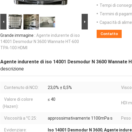
Tempi di conseg
Termini di pagam
Capacità di alim
Contatto
Grande immagine :
Agente indurente di iso
14001 Desmodur N 3600 Wannate HT-600
TPA-100 HDMI
Agente indurente di iso 14001 Desmodur N 3600 Wannate 
descrizione
Contenuto di NCO:
23,0% ± 0,5%
Viscos
Valore di colore
≤ 40
HDI m
(Hazen):
Viscosità a °C 25:
approssimativamente 1100mPa·s
Peso 
Evidenziare:
Iso 14001 Desmodur N 3600
,
Agente indure