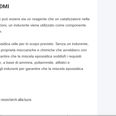
HDMI
 può essere sia un reagente che un catalizzatore nella
zioni, un indurente viene utilizzato come componente
e.
idica utile per lo scopo previsto. Senza un indurente,
i proprietà meccaniche e chimiche che avrebbero con
antire che la miscela epossidica soddisfi i requisiti
e, a base di ammina, poliammide, alifatici e
gli indurenti per garantire che la miscela epossidica
esistenti alla luce.