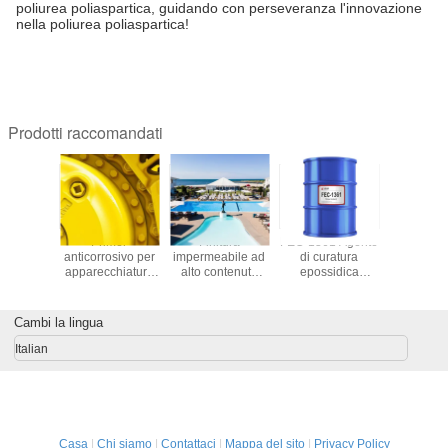
poliurea poliaspartica, guidando con perseveranza l'innovazione
nella poliurea poliaspartica!
Prodotti raccomandati
-100 —
Primer
Finitura
FEC-1361 Agente
GB805A-1
 elastico
anticorrosivo per
impermeabile ad
di curatura
indure
 adesivi
apparecchiature
alto contenuto
epossidica
isocianat
meccaniche -
solido -
equivalente
solvent
Formulazione di
Formulazione di
all'ancamina 2726
sistem
rivestimento
rivestimento
rivesti
Cambi la lingua
poliaspartico
poliaspartico
durev
Italian
Casa
|
Chi siamo
|
Contattaci
|
Mappa del sito
|
Privacy Policy