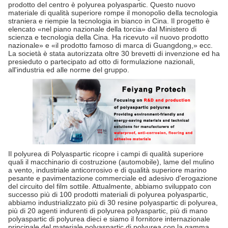
prodotto del centro è polyurea polyaspartic. Questo nuovo
materiale di qualità superiore rompe il monopolio della tecnologia
straniera e riempie la tecnologia in bianco in Cina. Il progetto è
elencato «nel piano nazionale della torcia» dal Ministero di
scienza e tecnologia della Cina. Ha ricevuto «il nuovo prodotto
nazionale» e «il prodotto famoso di marca di Guangdong,» ecc.
La società è stata autorizzata oltre 30 brevetti di invenzione ed ha
presieduto o partecipato ad otto di formulazione nazionali,
all'industria ed alle norme del gruppo.
Il polyurea di Polyaspartic ricopre i campi di qualità superiore
quali il macchinario di costruzione (automobile), lame del mulino
a vento, industriale anticorrosivo e di qualità superiore marino
pesante e pavimentazione commerciale ed adesivo d'erogazione
del circuito del film sottile. Attualmente, abbiamo sviluppato con
successo più di 100 prodotti materiali di polyurea polyaspartic,
abbiamo industrializzato più di 30 resine polyaspartic di polyurea,
più di 20 agenti indurenti di polyurea polyaspartic, più di mano
polyaspartic di polyurea dieci e siamo il fornitore internazionale
principale del materiale polyaspartic di polyurea con la gamma