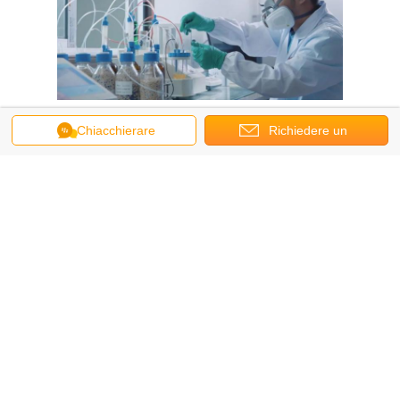
Chiacchierare
Richiedere un
preventivo
In futuro, Feiyang continuerà a sostenere la missione «di
promozione dello sviluppo dell'industria con la tecnologia e
dell'innovazione,» autorizzando l'industriale regionale che
migliora con l'innovazione indipendente e l'innovazione di fonte,
miglioranti la competitività, l'innovazione e l'influenza dell'industria
in tutti gli aspetti, creante un nuovo punto di riferimento nella
nuova industria chimica dei materiali e sforzantesi di trasformarsi
in in un'impresa principale nell'ultima industria dei materiali.
Prodotti raccomandati