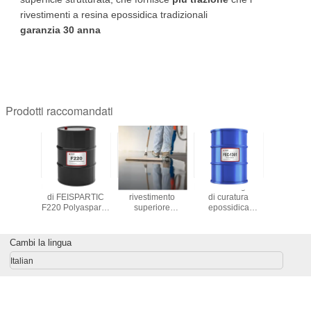
rivestimenti a resina epossidica tradizionali
garanzia 30 anna
Prodotti raccomandati
TIC F528
Resina Subsititute
Pavimenti con
FEC-1361 Agente
Buona res
ina
di FEISPARTIC
rivestimento
di curatura
Polyasp
nica 800-
F220 Polyaspartic
superiore
epossidica
Polyure
scosità
di viscosità di
flessibile
equivalente
resist
NH1220 60-100
trasparente -
all'ancamina 2726
all'abras
formulazione di
FEISPART
Cambi la lingua
rivestimento
poliaspartico
Italian