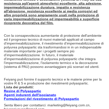
resistenza agli'agenti atmosferici eccellente, alta adesione,
impermeabilizzazione duratura, impatto e resistenza
all'abrasione, resistenza eccellente ai media corrosivi ed
altre proprietà sono ampiamente usati nella protezione di
varia impermeabilizzazione ed impermeabilità e superficie
ricoprente decorativa del film.
Con la consapevolezza aumentante di protezione dell'ambiente
ed il progresso tecnico di nuovi materiali applicati al campo
d'impermeabilizzazione, il rivestimento d'impermeabilizzazione di
polyurea polyaspartic sta trasformandosi in in un indispensabile
materiale importante per i progetti sempre più
d'impermeabilizzazione. In futuro, il materiale
d'impermeabilizzazione di polyurea polyaspartic che integra
l'impermeabilizzazione, l'isolamento termico e la decorazione
(sistema di PAU) possono avvantaggiare più scenari ed utenti.
Feiyang può fornire il supporto tecnico e le materie prime per la
vostre R & S e produzione dei rivestimenti polyaspartic.
Lista dei prodotti:
Resine di Polyaspartic
Agenti indurenti dell'isocianato
Formulazioni del rivestimento di Polyaspartic
Senta libero per contattarci: marketing@feiyang.com.cn,