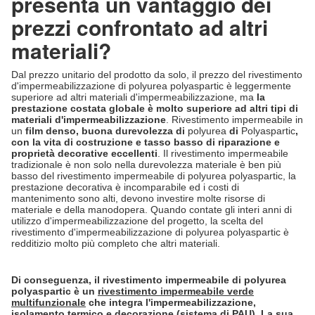
presenta un vantaggio dei
prezzi confrontato ad altri
materiali?
Dal prezzo unitario del prodotto da solo, il prezzo del rivestimento
d'impermeabilizzazione di polyurea polyaspartic è leggermente
superiore ad altri materiali d'impermeabilizzazione, ma
la
prestazione costata globale è molto superiore ad altri tipi di
materiali d'impermeabilizzazione
. Rivestimento impermeabile in
un
film denso, buona durevolezza di
polyurea
di
Polyaspartic
,
con la vita di costruzione e tasso basso di riparazione e
proprietà decorative eccellenti
. Il rivestimento impermeabile
tradizionale è non solo nella durevolezza materiale è ben più
basso del rivestimento impermeabile di polyurea polyaspartic, la
prestazione decorativa è incomparabile ed i costi di
mantenimento sono alti, devono investire molte risorse di
materiale e della manodopera. Quando contate gli interi anni di
utilizzo d'impermeabilizzazione del progetto, la scelta del
rivestimento d'impermeabilizzazione di polyurea polyaspartic è
redditizio molto più completo che altri materiali.
Di conseguenza, il rivestimento impermeabile di polyurea
polyaspartic è un
rivestimento impermeabile verde
multifunzionale
che integra l'impermeabilizzazione,
isolamento termico e decorazione (sistema di PAU). La sua