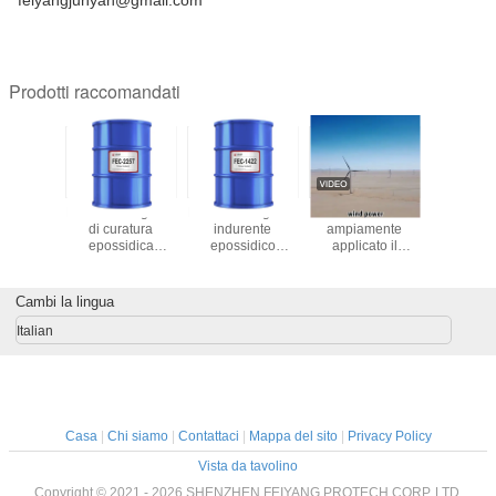
feiyangjunyan@gmail.com
Prodotti raccomandati
ARTIC
FEC-2257 Agente
FEC-1422 Agente
Come viene
Resina e
850
di curatura
indurente
ampiamente
poliaspa
partic
epossidica
epossidico
applicato il
F42
olventi
equivalente alla
equivalente a
materiale poliurea
polimeriz
 Resin
cardolite NC 541
DEH-487
poliaspartica in
rapida e 
numerosi
eccezio
Cambi la lingua
scenari?
Italian
Casa
|
Chi siamo
|
Contattaci
|
Mappa del sito
|
Privacy Policy
Vista da tavolino
Copyright © 2021 - 2026 SHENZHEN FEIYANG PROTECH CORP.,LTD.