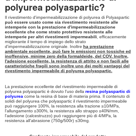
polyurea polyaspartic?
Il rivestimento d'impermeabilizzazione di polyurea di Polyaspartic
può essere usato come sia rivestimento resistente alle
intemperie con la prestazione d'impermeabilizzazione
eccellente che come strato protettivo resistente alle
intemperie per altri rivestimenti impermeabili
, efficacemente
migliorante il tempo di impiego dello strato
d'impermeabilizzazione originale. Inoltre
ha prestazione
ambientale eccellente, può fare le emissioni non tossiche ed
inoffensive, minime zero della formaldeide, del COV. Inoltre,
l'adesione eccellente, la resistenza di attrito e non facili alle
caratteristiche fragili sono inoltre uno dei molti vantaggi del
rivestimento impermeabile di polyurea polyaspartic.
La prestazione eccellente del rivestimento impermeabile di
polyurea polyaspartic è dovuto l'uso della
resina polyaspartic di
polyurea
come la resina di base di materia prima. Il contenuto di
solidi del polyurea che polyaspartic il rivestimento impermeabile
può raggiungere 100%, la resistenza alla trazione ≥10/MPa,
l'allungamento ≥300%, la resistenza allo strappo ≥40N/mm,
l'adesione (calcestruzzo) può raggiungere più di 4/MPa, la
resistenza all'abrasione (750g/500r) ≤30mg.