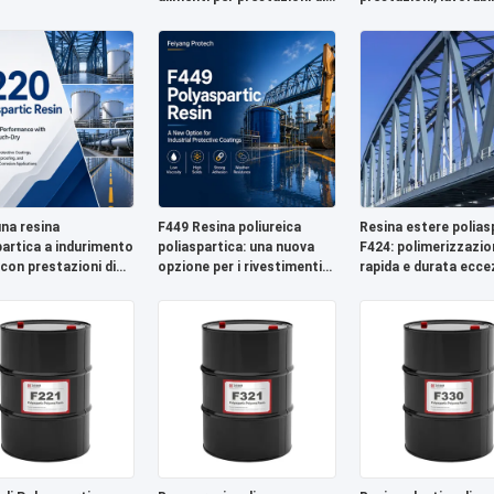
sigillatura e rivestimento
costi
affidabili
una resina
F449 Resina poliureica
Resina estere polias
partica a indurimento
poliaspartica: una nuova
F424: polimerizzazio
 con prestazioni di
opzione per i rivestimenti
rapida e durata ecce
tura al tatto di 5
protettivi industriali