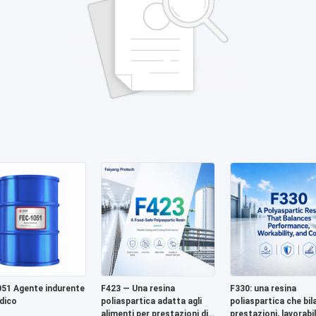
51 Agente indurente
F423 — Una resina
F330: una resina
dico
poliaspartica adatta agli
poliaspartica che bil
alimenti per prestazioni di
prestazioni, lavorabil