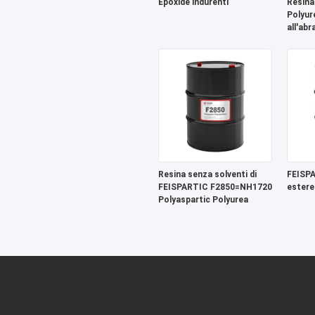
Epoxide indurenti
Resina
Polyur
all'ab
F221
Resina senza solventi di
FEISPA
FEISPARTIC F2850=NH1720
estere
Polyaspartic Polyurea