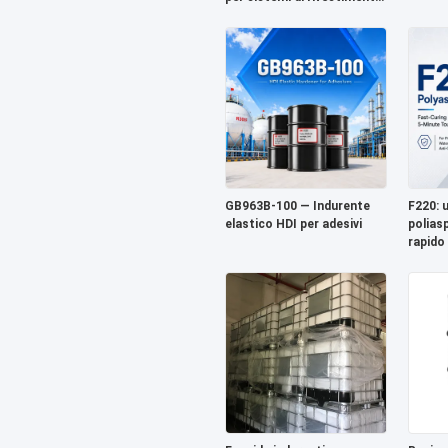
durevoli
GB963B-100 — Indurente
F220: 
elastico HDI per adesivi
polias
rapido
asciuga
minuti