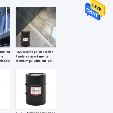
acquosa per rivestimenti a
basso contenuto di COV
partica
F420 Resina poliaspartica
ne
Rendere i rivestimenti
zionale
premium più efficienti ed
ecologici