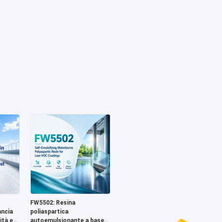
FW5502: Resina
ancia
poliaspartica
ità e
autoemulsionante a base