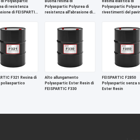
 di Polyaspartic
Buona resina di
Resina elastica di
ea di resistenza
Polyaspartic Polyurea di
Polyaspartic Polyure
rasione di FEISPARTIC
resistenza all'abrasione di
rivestimenti del pav
FEISPARTIC F321
di FEISPARTIC F330
RTIC F321 Resina di
Alto allungamento
FEISPARTIC F2850
 poliaspartico
Polyaspartic Ester Resin di
Polyaspartic senza s
FEISPARTIC F330
Ester Resin